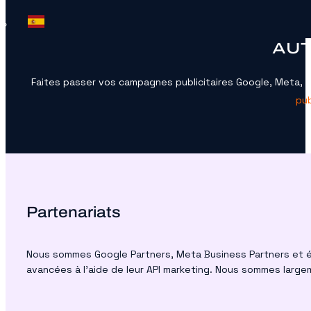
AUT
Faites passer vos campagnes publicitaires Google, Meta, Ti
pub
Partenariats
Nous sommes Google Partners, Meta Business Partners et éga
avancées à l’aide de leur API marketing. Nous sommes larg