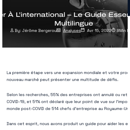
À L’international – Le Guide Essen
Multilingue
Jérôme Bergerou
Analyses
Avr 15, 2022
8
Min 
La première étape vers une expansion mondiale et votre proch
nouveau marché peut présenter une multitude de défis.
Selon les recherches, 55% des entreprises ont annulé ou reta
COVID-19, et 51% ont déclaré que leur point de vue sur l’impo
monde post-COVID de 514 chefs d’entreprise au Royaume-Uni
Dans cet esprit, nous avons produit un guide pour aider les ent