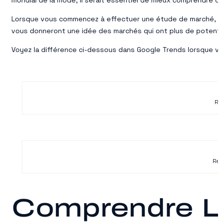
mondial de la mode, il serait essentiel de mieux comprendre o
Lorsque vous commencez à effectuer une étude de marché, il 
vous donneront une idée des marchés qui ont plus de potenti
Voyez la différence ci-dessous dans Google Trends lorsque vo
Re
Rec
Comprendre L