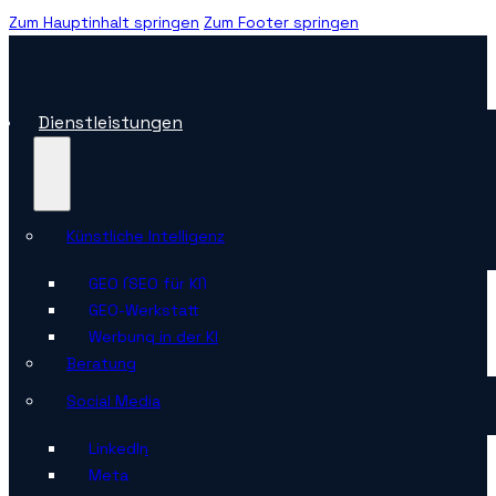
Zum Hauptinhalt springen
Zum Footer springen
Dienstleistungen
Künstliche Intelligenz
GEO (SEO für KI)
GEO-Werkstatt
Werbung in der KI
Beratung
Social Media
LinkedIn
Meta