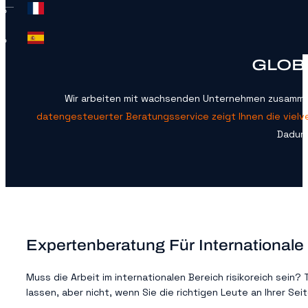
GLOB
Wir arbeiten mit wachsenden Unternehmen zusammen
datengesteuerter Beratungsservice zeigt Ihnen die vielve
Dadurc
Expertenberatung Für International
Muss die Arbeit im internationalen Bereich risikoreich se
lassen, aber nicht, wenn Sie die richtigen Leute an Ihrer Sei