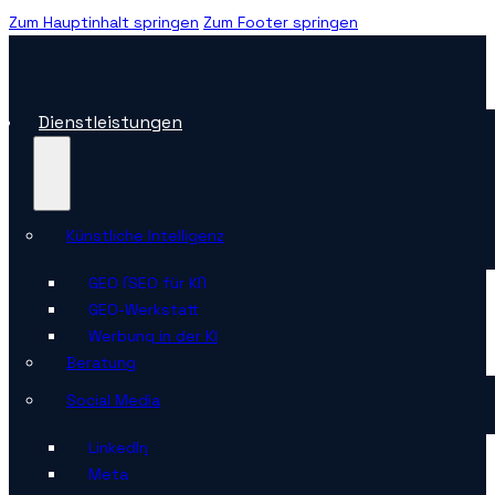
Zum Hauptinhalt springen
Zum Footer springen
Dienstleistungen
Künstliche Intelligenz
GEO (SEO für KI)
GEO-Werkstatt
Werbung in der KI
Beratung
Social Media
LinkedIn
Meta