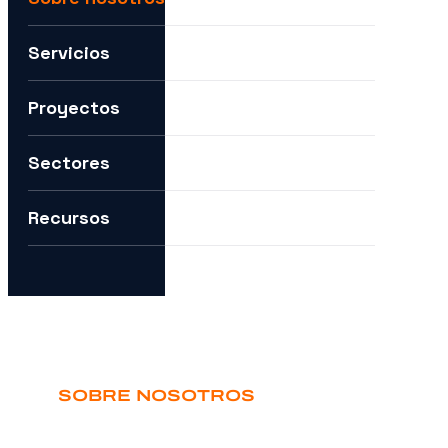
Servicios
Por ejemplo:
Necesitamos ayuda para expandirnos a nuevos mercad
Proyectos
Quiero entender cómo puedes ayudarme con la IA.
Sectores
¿Cómo puedo preparar mi estrategia digital para el futuro?
Recursos
SOBRE NOSOTROS