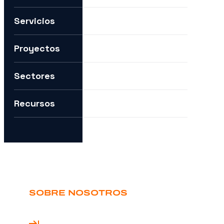
Servicios
Por ejemplo:
Necesitamos ayuda para expandirnos a nuevos mercad
Proyectos
Quiero entender cómo puedes ayudarme con la IA.
Sectores
¿Cómo puedo preparar mi estrategia digital para el futuro?
Recursos
SOBRE NOSOTROS