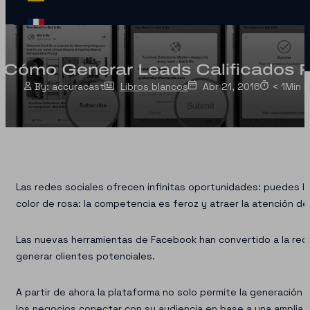
 Cómo Generar Leads Calificados 
accuracast
Libros blancos
Abr 21, 2016
< 1
Min 
Las redes sociales ofrecen infinitas oportunidades: puedes lle
color de rosa: la competencia es feroz y atraer la atención de 
Las nuevas herramientas de Facebook han convertido a la red 
generar clientes potenciales.
A partir de ahora la plataforma no solo permite la generació
los negocios conectar con su audiencia en base a una amplia