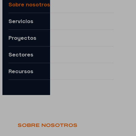
Sobre nosotros
Servicios
Por ejemplo:
Necesitamos ayuda para expandirnos a nuevos mercad
Proyectos
Quiero entender cómo puedes ayudarme con la IA.
Sectores
¿Cómo puedo preparar mi estrategia digital para el futuro?
Recursos
SOBRE NOSOTROS