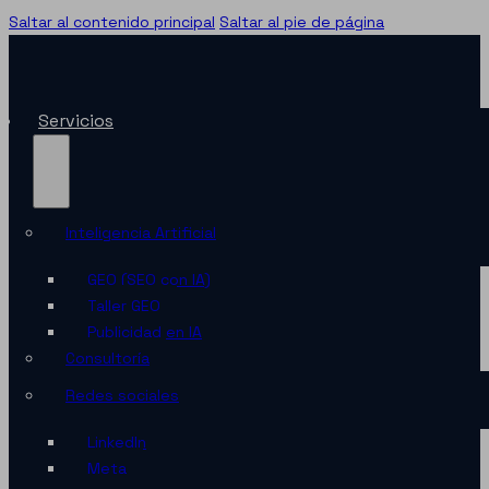
Saltar al contenido principal
Saltar al pie de página
Servicios
Inteligencia Artificial
GEO (SEO con IA)
Taller GEO
Publicidad en IA
Consultoría
Redes sociales
LinkedIn
Meta