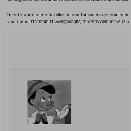
En este white paper detallamos dos formas de generar lead
resultados.JTNDZGl2JTIwaWQlM0QlMjJDb250YWN0UGFnZUZvc