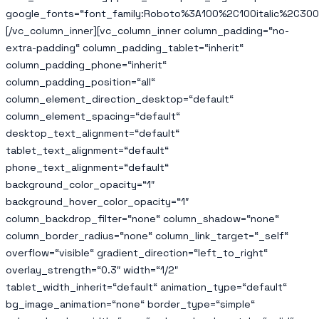
google_fonts=“font_family:Roboto%3A100%2C100italic%2C300
[/vc_column_inner][vc_column_inner column_padding=“no-
extra-padding“ column_padding_tablet=“inherit“
column_padding_phone=“inherit“
column_padding_position=“all“
column_element_direction_desktop=“default“
column_element_spacing=“default“
desktop_text_alignment=“default“
tablet_text_alignment=“default“
phone_text_alignment=“default“
background_color_opacity=“1″
background_hover_color_opacity=“1″
column_backdrop_filter=“none“ column_shadow=“none“
column_border_radius=“none“ column_link_target=“_self“
overflow=“visible“ gradient_direction=“left_to_right“
overlay_strength=“0.3″ width=“1/2″
tablet_width_inherit=“default“ animation_type=“default“
bg_image_animation=“none“ border_type=“simple“