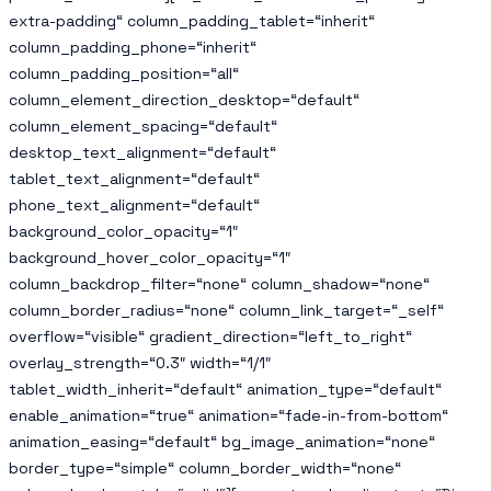
extra-padding“ column_padding_tablet=“inherit“
column_padding_phone=“inherit“
column_padding_position=“all“
column_element_direction_desktop=“default“
column_element_spacing=“default“
desktop_text_alignment=“default“
tablet_text_alignment=“default“
phone_text_alignment=“default“
background_color_opacity=“1″
background_hover_color_opacity=“1″
column_backdrop_filter=“none“ column_shadow=“none“
column_border_radius=“none“ column_link_target=“_self“
overflow=“visible“ gradient_direction=“left_to_right“
overlay_strength=“0.3″ width=“1/1″
tablet_width_inherit=“default“ animation_type=“default“
enable_animation=“true“ animation=“fade-in-from-bottom“
animation_easing=“default“ bg_image_animation=“none“
border_type=“simple“ column_border_width=“none“