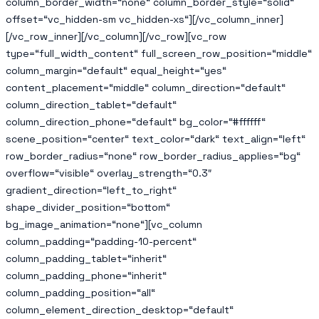
column_border_width=“none“ column_border_style=“solid“
offset=“vc_hidden-sm vc_hidden-xs“][/vc_column_inner]
[/vc_row_inner][/vc_column][/vc_row][vc_row
type=“full_width_content“ full_screen_row_position=“middle“
column_margin=“default“ equal_height=“yes“
content_placement=“middle“ column_direction=“default“
column_direction_tablet=“default“
column_direction_phone=“default“ bg_color=“#ffffff“
scene_position=“center“ text_color=“dark“ text_align=“left“
row_border_radius=“none“ row_border_radius_applies=“bg“
overflow=“visible“ overlay_strength=“0.3″
gradient_direction=“left_to_right“
shape_divider_position=“bottom“
bg_image_animation=“none“][vc_column
column_padding=“padding-10-percent“
column_padding_tablet=“inherit“
column_padding_phone=“inherit“
column_padding_position=“all“
column_element_direction_desktop=“default“