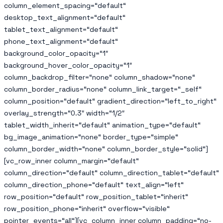
column_element_spacing=“default“
desktop_text_alignment=“default“
tablet_text_alignment=“default“
phone_text_alignment=“default“
background_color_opacity=“1″
background_hover_color_opacity=“1″
column_backdrop_filter=“none“ column_shadow=“none“
column_border_radius=“none“ column_link_target=“_self“
column_position=“default“ gradient_direction=“left_to_right“
overlay_strength=“0.3″ width=“1/2″
tablet_width_inherit=“default“ animation_type=“default“
bg_image_animation=“none“ border_type=“simple“
column_border_width=“none“ column_border_style=“solid“]
[vc_row_inner column_margin=“default“
column_direction=“default“ column_direction_tablet=“default“
column_direction_phone=“default“ text_align=“left“
row_position=“default“ row_position_tablet=“inherit“
row_position_phone=“inherit“ overflow=“visible“
pointer_events=“all“][vc_column_inner column_padding=“no-