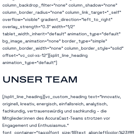
column_backdrop_filter=“none“ column_shadow=“none“
column_border_radius=“none“ column_link_target=“_self“
overflow=“visible“ gradient_direction=“left_to_right“
overlay_strength=“0.3″ width=“1/2″
tablet_width_inherit=“default“ animation_type=“default“
bg_image_animation=“none“ border_type=“simple“
column_border_width=“none“ column_border_style=“solid“
offset=“vc_col-xs-12″][split_line_heading
animation_type=“default“]
UNSER TEAM
[/split_line_heading][vc_custom_heading text=“Innovativ,
originell, kreativ, energisch, einfallsreich, analytisch,
fachkundig, vertrauenswürdig und sachkundig – die
Mitglieder:innen des AccuraCast-Teams strotzen vor
Engagement und Enthusiasmus.“
font_container=“tag:p|font_size:18|text_align:left|color:%23ffff