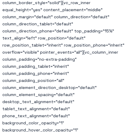
column_border_style=“solid“][vc_row_inner
equal_height=“yes“ content_placement=“middle“
column_margin=“default“ column_direction=“default“
column_direction_tablet=“default“
column_direction_phone=“default“ top_padding=“15%“
text_align=“left“ row_position=“default“
row_position_tablet=“inherit“ row_position_phone=“inherit“
overflow=“visible“ pointer_events=“all“][vc_column_inner
column_padding=“no-extra-padding“
column_padding_tablet=“inherit“
column_padding_phone=“inherit“
column_padding_position=“all“
column_element_direction_desktop=“default“
column_element_spacing=“default“
desktop_text_alignment=“default“
tablet_text_alignment=“default“
phone_text_alignment=“default“
background_color_opacity=“1″
background_hover_color_opacity=“1″