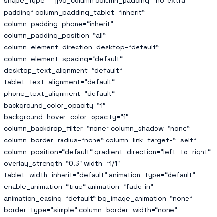
shape_type=““][vc_column column_padding=“no-extra-
padding“ column_padding_tablet=“inherit“
column_padding_phone=“inherit“
column_padding_position=“all“
column_element_direction_desktop=“default“
column_element_spacing=“default“
desktop_text_alignment=“default“
tablet_text_alignment=“default“
phone_text_alignment=“default“
background_color_opacity=“1″
background_hover_color_opacity=“1″
column_backdrop_filter=“none“ column_shadow=“none“
column_border_radius=“none“ column_link_target=“_self“
column_position=“default“ gradient_direction=“left_to_right“
overlay_strength=“0.3″ width=“1/1″
tablet_width_inherit=“default“ animation_type=“default“
enable_animation=“true“ animation=“fade-in“
animation_easing=“default“ bg_image_animation=“none“
border_type=“simple“ column_border_width=“none“