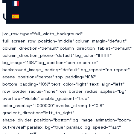
UNSER TEAM
[vc_row type=“full_width_background“
full_screen_row_position=“middle“ column_margin=“default“
column_direction=“default“ column_direction_tablet=“default“
column_direction_phone=“default“ bg_color=“#ffffff“
bg_image=“1487″ bg_position=“center center“
background_image_loading=“default“ bg_repeat=“no-repeat“
scene_position=“center“ top_padding=“10%“
bottom_padding=“10%“ text_color=“light“ text_align=“left“
row_border_radius=“none“ row_border_radius_applies=“bg“
overflow=“visible“ enable_gradient=“true“
color_overlay=“#000000″ overlay_strength=“0.8″
gradient_direction=“left_to_right“
shape_divider_position=“bottom“ bg_image_animation=“zoom-
out-reveal“ parallax_bg=“true“ parallax_bg_speed=“fast“