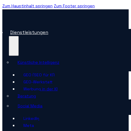
Zum Hauptinhalt springen
Zum Footer springen
Dienstleistungen
Künstliche Intelligenz
GEO (SEO für KI)
GEO-Werkstatt
Werbung in der KI
Beratung
Social Media
LinkedIn
Meta