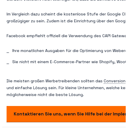
Im Vergleich dazu scheint die kostenlose Stufe der Google Cl
großzügiger zu sein. Zudem ist die Einrichtung über den Goo
Facebook empfiehlt offiziell die Verwendung des CAPI Gatewa
Ihre monatlichen Ausgaben für die Optimierung von Weberei
Sie nicht mit einem E-Commerce-Partner wie Shopify, Wo
Die meisten großen Werbetreibenden sollten das
Conversions
und einfache Lösung sein. Für kleine Unternehmen, welche ke
möglicherweise nicht die beste Lösung.
Kontaktieren Sie uns, wenn Sie Hilfe bei der Impl