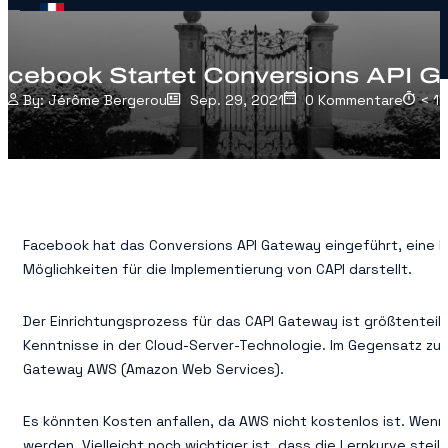
acebook Startet Conversions API 
Jérôme Bergerou
Sep. 29, 2021
0 Kommentare
< 1
M
Facebook hat das Conversions API Gateway eingeführt, eine L
Möglichkeiten für die Implementierung von CAPI darstellt.
Der Einrichtungsprozess für das CAPI Gateway ist größtenteils
Kenntnisse in der Cloud-Server-Technologie. Im Gegensatz zu
Gateway AWS (Amazon Web Services).
Es könnten Kosten anfallen, da AWS nicht kostenlos ist. Wenn I
werden. Vielleicht noch wichtiger ist, dass die Lernkurve ste