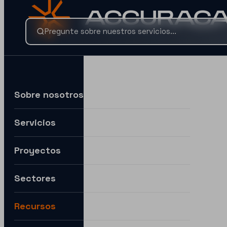
¿BUSCAS ALGO ESPECÍFICO?
Busca nuestros servicios y conocimientos al instante.
Sobre nosotros
Servicios
Por ejemplo:
Necesitamos ayuda para expandirnos a nuevos mercad
Proyectos
Quiero entender cómo puedes ayudarme con la IA.
Sectores
¿Cómo puedo preparar mi estrategia digital para el futuro?
Recursos