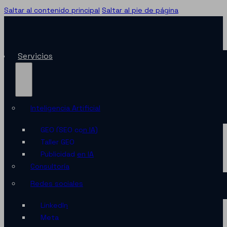
Saltar al contenido principal
Saltar al pie de página
Servicios
Inteligencia Artificial
GEO (SEO con IA)
Taller GEO
Publicidad en IA
Consultoría
Redes sociales
LinkedIn
Meta