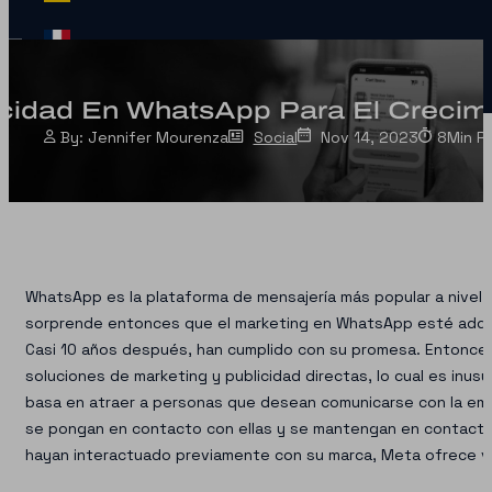
cidad En WhatsApp Para El Crecimie
Jennifer Mourenza
Social
Nov 14, 2023
8
Min R
WhatsApp es la plataforma de mensajería más popular a nivel m
sorprende entonces que el marketing en WhatsApp esté adquir
Casi 10 años después, han cumplido con su promesa. Entonc
soluciones de marketing y publicidad directas, lo cual es inusu
basa en atraer a personas que desean comunicarse con la empr
se pongan en contacto con ellas y se mantengan en contacto 
hayan interactuado previamente con su marca, Meta ofrece var