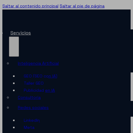
Saltar al contenido principal
Saltar al pie de página
Servicios
Inteligencia Artificial
GEO (SEO con IA)
Taller GEO
Publicidad en IA
Consultoría
Redes sociales
LinkedIn
Meta